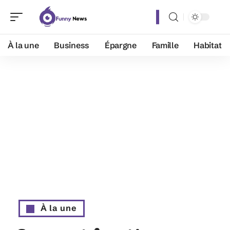
À la une
Business
Épargne
Famille
Habitat
À la une