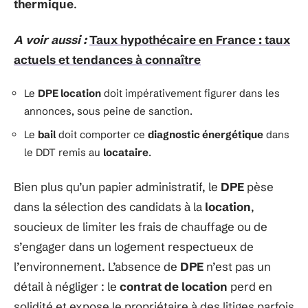
thermique
.
A voir aussi :
Taux hypothécaire en France : taux
actuels et tendances à connaître
Le
DPE location
doit impérativement figurer dans les
annonces, sous peine de sanction.
Le
bail
doit comporter ce
diagnostic énergétique
dans
le DDT remis au
locataire
.
Bien plus qu’un papier administratif, le
DPE
pèse
dans la sélection des candidats à la
location
,
soucieux de limiter les frais de chauffage ou de
s’engager dans un logement respectueux de
l’environnement. L’absence de
DPE
n’est pas un
détail à négliger : le
contrat de location
perd en
solidité et expose le propriétaire à des litiges parfois