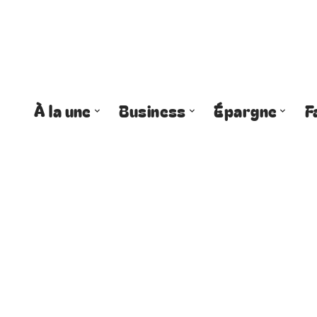
À la une
Business
Épargne
F