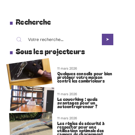
Recherche
Sous les projecteurs
11 mars 2026
Quelques conseils pour bien
protéger votre maison
contre les cambrioleurs
11 mars 2026
Le coworking : quels
avantages pour un
autoentrepreneur ?
11 mars 2026
Les règles de sécurité à
respecter pour une
utilisation optimale des
rampes de chargement