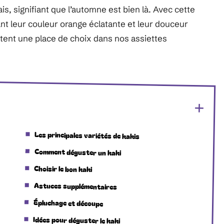
rais, signifiant que l’automne est bien là. Avec cette
ant leur couleur orange éclatante et leur douceur
tent une place de choix dans nos assiettes
Les principales variétés de kakis
Comment déguster un kaki
Choisir le bon kaki
Astuces supplémentaires
Épluchage et découpe
Idées pour déguster le kaki