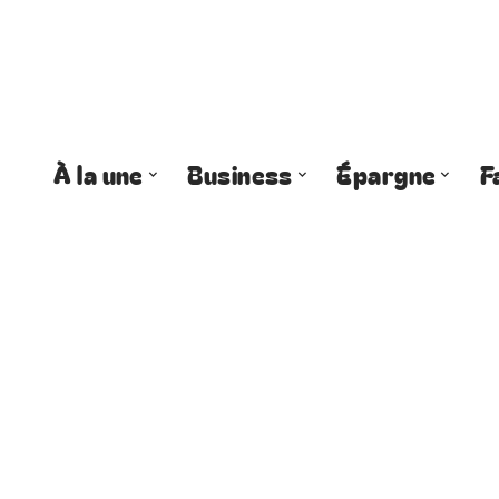
À la une
Business
Épargne
F