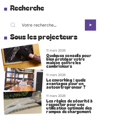
Recherche
Sous les projecteurs
11 mars 2026
Quelques conseils pour
bien protéger votre
maison contre les
cambrioleurs
11 mars 2026
Le coworking : quels
avantages pour un
autoentrepreneur ?
11 mars 2026
Les règles de sécurité à
respecter pour une
utilisation optimale des
rampes de chargement