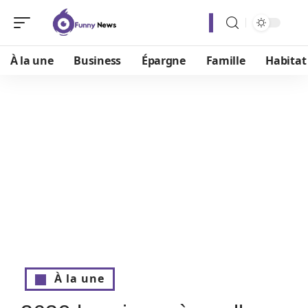
À la une
Business
Épargne
Famille
Habitat
À la une