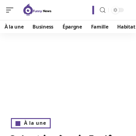
À la une
Business
Épargne
Famille
Habitat
À la une