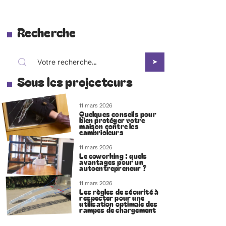
Recherche
Sous les projecteurs
11 mars 2026
Quelques conseils pour
bien protéger votre
maison contre les
cambrioleurs
11 mars 2026
Le coworking : quels
avantages pour un
autoentrepreneur ?
11 mars 2026
Les règles de sécurité à
respecter pour une
utilisation optimale des
rampes de chargement