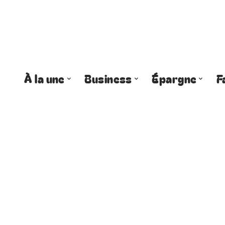
À la une
Business
Épargne
F