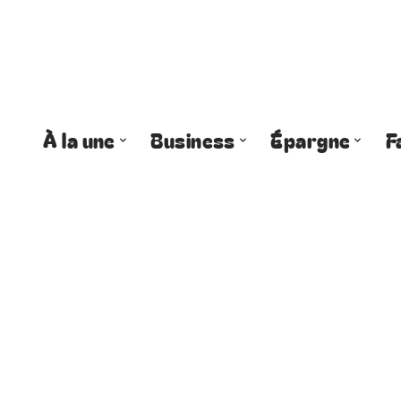
À la une
Business
Épargne
F