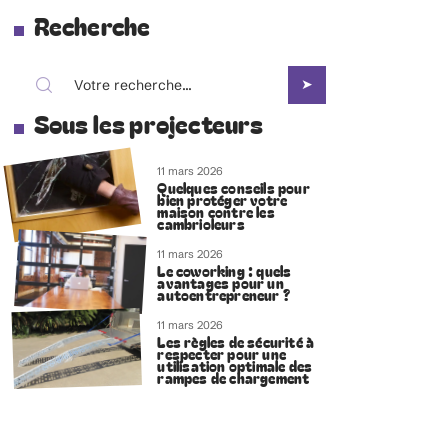
Recherche
Sous les projecteurs
11 mars 2026
Quelques conseils pour
bien protéger votre
maison contre les
cambrioleurs
11 mars 2026
Le coworking : quels
avantages pour un
autoentrepreneur ?
11 mars 2026
Les règles de sécurité à
respecter pour une
utilisation optimale des
rampes de chargement