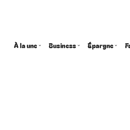
À la une
Business
Épargne
F