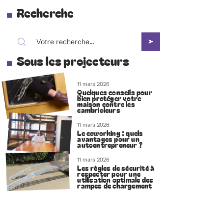
Recherche
Sous les projecteurs
11 mars 2026
Quelques conseils pour
bien protéger votre
maison contre les
cambrioleurs
11 mars 2026
Le coworking : quels
avantages pour un
autoentrepreneur ?
11 mars 2026
Les règles de sécurité à
respecter pour une
utilisation optimale des
rampes de chargement