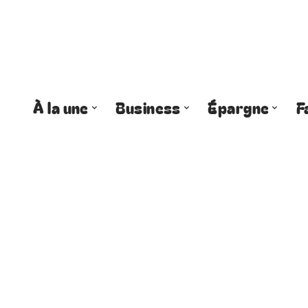
À la une
Business
Épargne
F