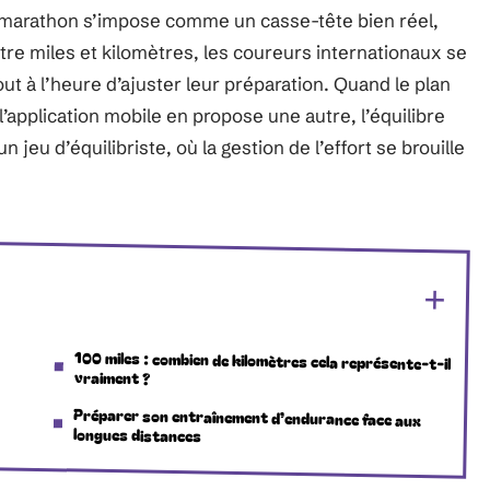
 marathon s’impose comme un casse-tête bien réel,
tre miles et kilomètres, les coureurs internationaux se
t à l’heure d’ajuster leur préparation. Quand le plan
’application mobile en propose une autre, l’équilibre
n jeu d’équilibriste, où la gestion de l’effort se brouille
100 miles : combien de kilomètres cela représente-t-il
vraiment ?
Préparer son entraînement d’endurance face aux
longues distances