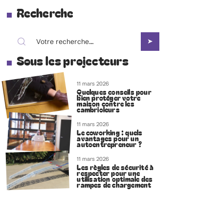
Recherche
Sous les projecteurs
11 mars 2026
Quelques conseils pour
bien protéger votre
maison contre les
cambrioleurs
11 mars 2026
Le coworking : quels
avantages pour un
autoentrepreneur ?
11 mars 2026
Les règles de sécurité à
respecter pour une
utilisation optimale des
rampes de chargement