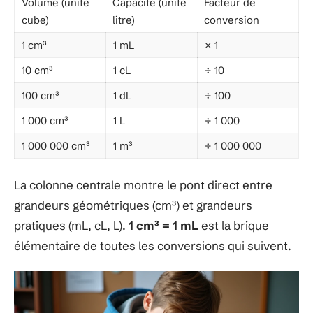
Volume (unité
Capacité (unité
Facteur de
cube)
litre)
conversion
1 cm³
1 mL
× 1
10 cm³
1 cL
÷ 10
100 cm³
1 dL
÷ 100
1 000 cm³
1 L
÷ 1 000
1 000 000 cm³
1 m³
÷ 1 000 000
La colonne centrale montre le pont direct entre
grandeurs géométriques (cm³) et grandeurs
pratiques (mL, cL, L).
1 cm³ = 1 mL
est la brique
élémentaire de toutes les conversions qui suivent.