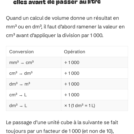
elles avant de passer au litre
Quand un calcul de volume donne un résultat en
mm³ ou en dm³, il faut d’abord ramener la valeur en
cm³ avant d’appliquer la division par 1 000.
Conversion
Opération
mm³ → cm³
÷ 1 000
cm³ → dm³
÷ 1 000
dm³ → m³
÷ 1 000
cm³ → L
÷ 1 000
dm³ → L
× 1 (1 dm³ = 1 L)
Le passage d’une unité cube à la suivante se fait
toujours par un facteur de 1 000 (et non de 10),